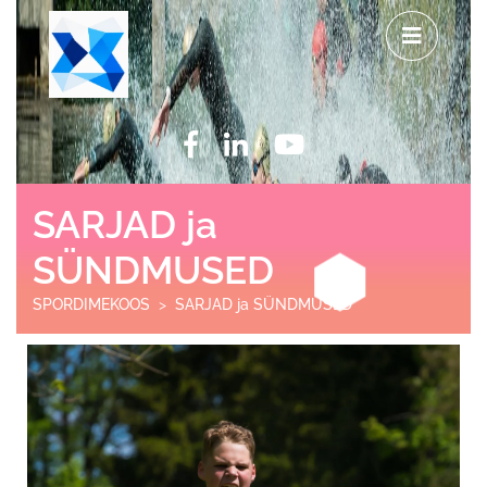
SARJAD ja
SÜNDMUSED
SPORDIMEKOOS
>
SARJAD ja SÜNDMUSED