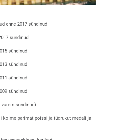
nud enne 2017 sündinud
-2017 sündinud
2015 sündinud
2013 sündinud
2011 sündinud
2009 sündinud
a varem sündinud)
 kolme parimat poissi ja tüdrukut medali ja
 iga vanuseklassi karikad