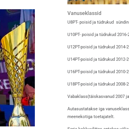
Vanuseklassid
U8PT- poisid ja tüdrukud sündi
U10PT- poisid ja tüdrukud 2016
U12PT-poisid ja tüdrukud 2014-
U14PT-poisid ja tüdrukud 2012-
U16PT-poisid ja tüdrukud 2010-
U18PT-poisid ja tüdrukud 2008-
Vabaklass(täiskasvanud 2007 j
Autasustatakse iga vanuseklassi
meenekotiga toetajatelt.
Sarja kokkuvõttes antakse välja