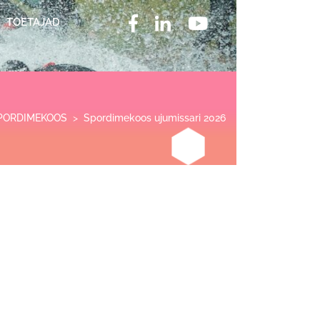
TOETAJAD
PORDIMEKOOS
>
Spordimekoos ujumissari 2026