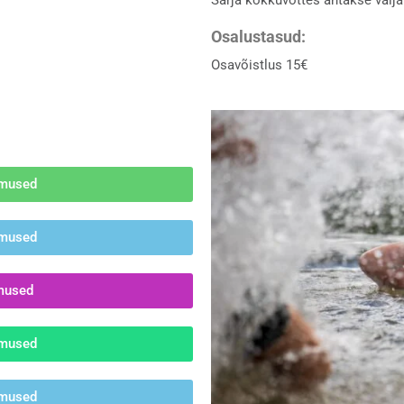
Osalustasud:
Osavõistlus 15€
emused
emused
emused
emused
emused