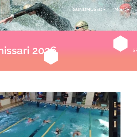
SÜNDMUSED
Meist
issari 2026
S