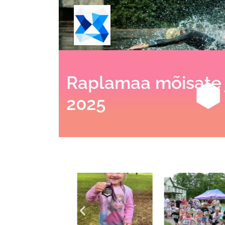
Raplamaa mõisate
2025