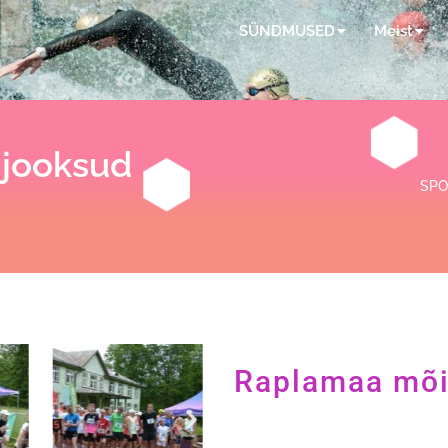
SÜNDMUSED
Meist
 jooksud
SPO
Raplamaa mõi