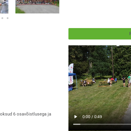
R
ooksud 6 osavõistlusega ja