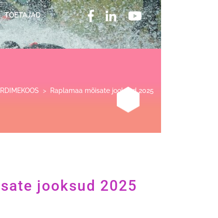
TOETAJAD
RDIMEKOOS
>
Raplamaa mõisate jooksud 2025
sate jooksud 2025