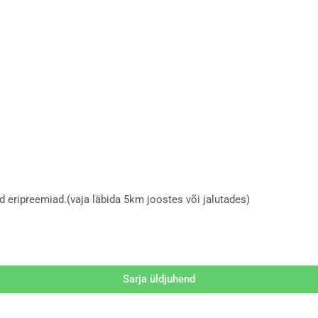
 eripreemiad.(vaja läbida 5km joostes või jalutades)
Sarja üldjuhend