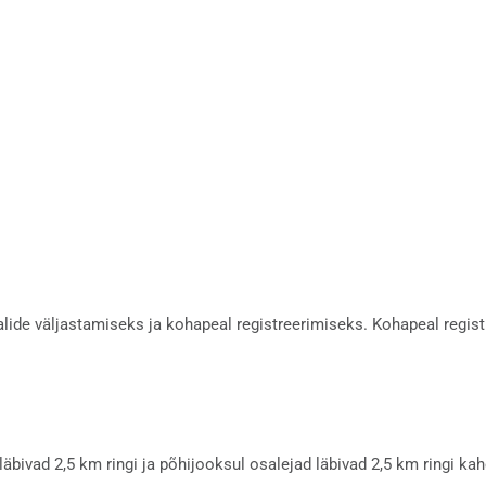
alide väljastamiseks ja kohapeal registreerimiseks. Kohapeal regist
äbivad 2,5 km ringi ja põhijooksul osalejad läbivad 2,5 km ringi kahe