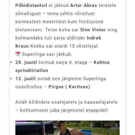
Põhidistantsil
ei jätnud
Artur Abras
teistele
sõnaõigust – tema juhtis võistlust
esimestest meetritest kuni finišijoone
ületamiseni. Teise koha sai
Siim Vinter
ning
kolmandaks tuli sarja üldliider
Indrek
Kraus
.Kokku sai stardi 13 võistlejat.
Superliiga sari jätkub:
28. juunil
toimub sarja 4. etapp –
Kehtna
sprinditriatlon
12. juulil
ootab ees järgmine Superliiga
osavõistlus –
Pirgus ( Karitsas)
Aitäh kõikidele osalejatele ja kaasaelajatele
– kohtumiseni juba järgmistel etappidel!