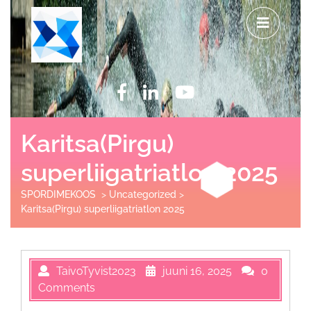
Karitsa(Pirgu)
superliigatriatlon 2025
SPORDIMEKOOS
>
Uncategorized
>
Karitsa(Pirgu) superliigatriatlon 2025
TaivoTyvist2023
juuni 16, 2025
0
Comments