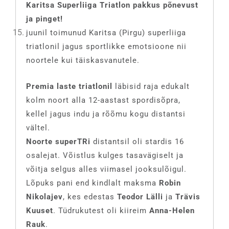
Karitsa Superliiga Triatlon pakkus põnevust
ja pinget!
juunil toimunud Karitsa (Pirgu) superliiga
triatlonil jagus sportlikke emotsioone nii
noortele kui täiskasvanutele.
Premia laste triatlonil
läbisid raja edukalt
kolm noort alla 12-aastast spordisõpra,
kellel jagus indu ja rõõmu kogu distantsi
vältel.
Noorte superTRi
distantsil oli stardis 16
osalejat. Võistlus kulges tasavägiselt ja
võitja selgus alles viimasel jooksulõigul.
Lõpuks pani end kindlalt maksma
Robin
Nikolajev
, kes edestas
Teodor Lälli
ja
Trävis
Kuuset
. Tüdrukutest oli kiireim
Anna-Helen
Rauk
.