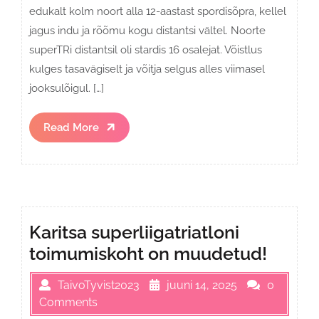
edukalt kolm noort alla 12-aastast spordisõpra, kellel
jagus indu ja rõõmu kogu distantsi vältel. Noorte
superTRi distantsil oli stardis 16 osalejat. Võistlus
kulges tasavägiselt ja võitja selgus alles viimasel
jooksulõigul. […]
Read
Read More
More
Karitsa superliigatriatloni
toimumiskoht on muudetud!
TaivoTyvist2023
juuni 14, 2025
0
Comments