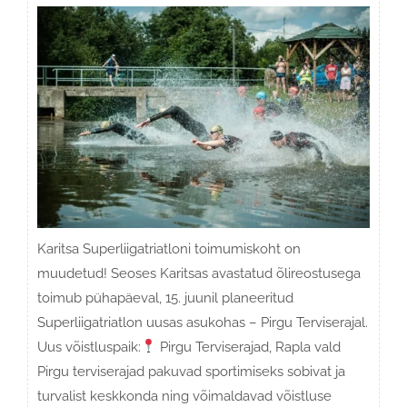
Karitsa Superliigatriatloni toimumiskoht on
muudetud! Seoses Karitsas avastatud õlireostusega
toimub pühapäeval, 15. juunil planeeritud
Superliigatriatlon uusas asukohas – Pirgu Terviserajal.
Uus võistluspaik:
Pirgu Terviserajad, Rapla vald
Pirgu terviserajad pakuvad sportimiseks sobivat ja
turvalist keskkonda ning võimaldavad võistluse