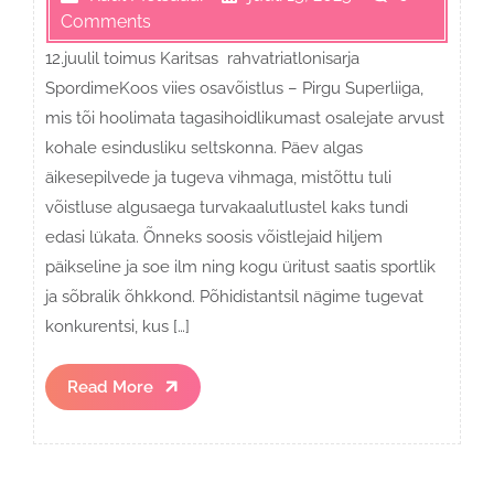
Comments
12.juulil toimus Karitsas rahvatriatlonisarja
SpordimeKoos viies osavõistlus – Pirgu Superliiga,
mis tõi hoolimata tagasihoidlikumast osalejate arvust
kohale esindusliku seltskonna. Päev algas
äikesepilvede ja tugeva vihmaga, mistõttu tuli
võistluse algusaega turvakaalutlustel kaks tundi
edasi lükata. Õnneks soosis võistlejaid hiljem
päikseline ja soe ilm ning kogu üritust saatis sportlik
ja sõbralik õhkkond. Põhidistantsil nägime tugevat
konkurentsi, kus […]
Read
Read More
More