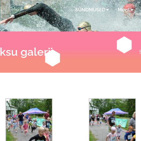
SÜNDMUSED
Meist
ksu galerii