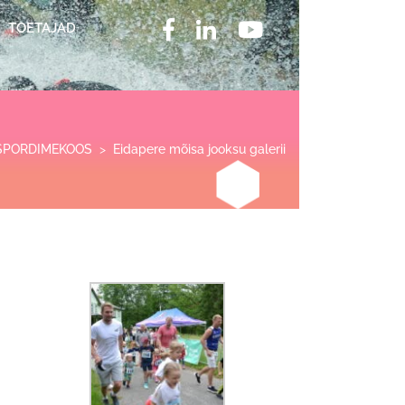
TOETAJAD
SPORDIMEKOOS
>
Eidapere mõisa jooksu galerii