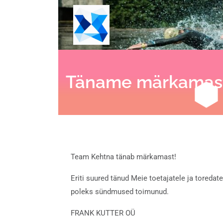
Täname märkamas
Team Kehtna tänab märkamast!
Eriti suured tänud Meie toetajatele ja toredate
poleks sündmused toimunud.
FRANK KUTTER OÜ