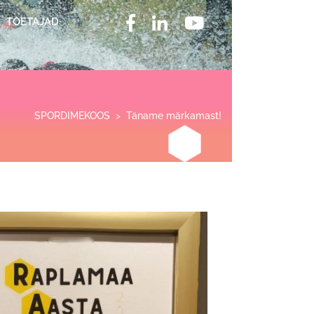
TOETAJAD
SPORDIMEKOOS
>
Täname märkamast!