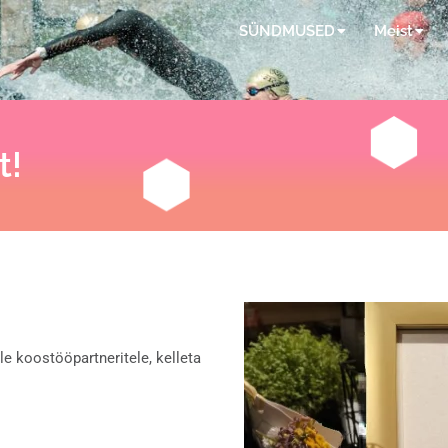
SÜNDMUSED
Meist
t!
le koostööpartneritele, kelleta