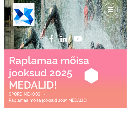
Raplamaa mõisa
jooksud 2025
MEDALID!
SPORDIMEKOOS
>
Raplamaa mõisa jooksud 2025 MEDALID!