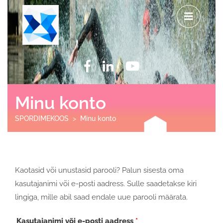
Skip
Op
to
Me
content
Facebook
Linkedin
Youtube
Minu konto
SPORDIMEKOOS
>
Minu konto
Kaotasid või unustasid parooli? Palun sisesta oma
kasutajanimi või e-posti aadress. Sulle saadetakse kiri
lingiga, mille abil saad endale uue parooli määrata.
Nõutud
Kasutajanimi või e-posti aadress
*