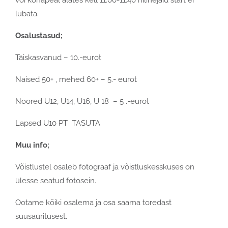
lubata.
Osalustasud;
Täiskasvanud – 10.-eurot
Naised 50+ , mehed 60+ – 5.- eurot
Noored U12, U14, U16, U 18 – 5 .-eurot
Lapsed U10 PT TASUTA
Muu info;
Võistlustel osaleb fotograaf ja võistluskesskuses on
ülesse seatud fotosein.
Ootame kõiki osalema ja osa saama toredast
suusaüritusest.