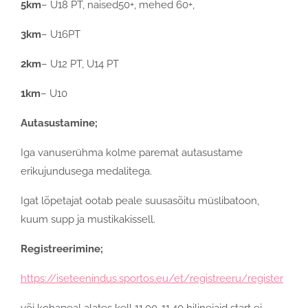
5km
– U18 PT, naised50+, mehed 60+,
3km
– U16PT
2km
– U12 PT, U14 PT
1km
– U10
Autasustamine;
Iga vanuserühma kolme paremat autasustame
erikujundusega medalitega.
Igat lõpetajat ootab peale suusasõitu müslibatoon,
kuum supp ja mustikakissell.
Registreerimine;
https://iseteenindus.sportos.eu/et/registreeru/register
või kohapeal alates kell 11.00-11.40 hilinejaid start ei