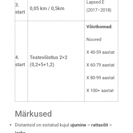
Lapsed E
3.
0,05 km / 0,5km
(2017–2018)
start
Võistkonnad:
Noored
X 40-59 aastat
4.
Teatevõistlus 2×2
start
(0,2+5+1,2)
X 60-79 aastat
X 80-99 aastat
X 100+ aastat
Märkused
Distantsid on esitatud kujul
ujumine – rattasõit –