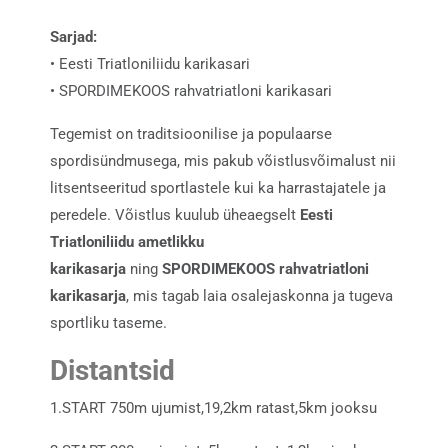
Sarjad:
• Eesti Triatloniliidu karikasari
• SPORDIMEKOOS rahvatriatloni karikasari
Tegemist on traditsioonilise ja populaarse
spordisündmusega, mis pakub võistlusvõimalust nii
litsentseeritud sportlastele kui ka harrastajatele ja
peredele. Võistlus kuulub üheaegselt
Eesti
Triatloniliidu ametlikku
karikasarja
ning
SPORDIMEKOOS rahvatriatloni
karikasarja
, mis tagab laia osalejaskonna ja tugeva
sportliku taseme.
Distantsid
1.START 750m ujumist,19,2km ratast,5km jooksu