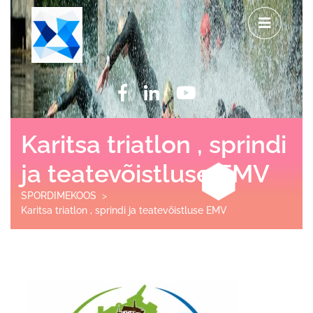
Karitsa triatlon , sprindi
ja teatevõistluse EMV
SPORDIMEKOOS
>
Karitsa triatlon , sprindi ja teatevõistluse EMV