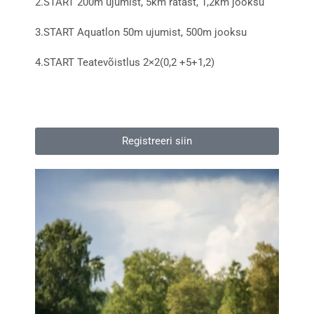
2.START 200m ujumist, 5km ratast, 1,2km jooksu
3.START Aquatlon 50m ujumist, 500m jooksu
4.START Teatevõistlus 2×2(0,2 +5+1,2)
Registreeri siin