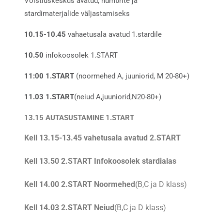
Võistluskeskus avatud, numbrite ja
stardimaterjalide väljastamiseks
10.15-10.45
vahaetusala avatud 1.stardile
10.50
infokoosolek 1.START
11:00 1.START
(noormehed A, juuniorid, M 20-80+)
11.03 1.START
(neiud A,juuniorid,N20-80+)
13.15 AUTASUSTAMINE 1.START
Kell 13.15-13.45 vahetusala avatud
2.START
Kell 13.50 2.START Infokoosolek stardialas
Kell 14.00 2.START Noormehed
(B,C ja D klass)
Kell 14.03 2.START Neiud
(B,C ja D klass)