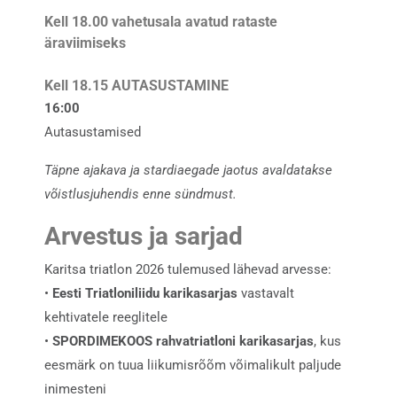
Kell 18.00 vahetusala avatud rataste
äraviimiseks
Kell 18.15 AUTASUSTAMINE
16:00
Autasustamised
Täpne ajakava ja stardiaegade jaotus avaldatakse
võistlusjuhendis enne sündmust.
Arvestus ja sarjad
Karitsa triatlon 2026 tulemused lähevad arvesse:
•
Eesti Triatloniliidu karikasarjas
vastavalt
kehtivatele reeglitele
•
SPORDIMEKOOS rahvatriatloni karikasarjas
, kus
eesmärk on tuua liikumisrõõm võimalikult paljude
inimesteni