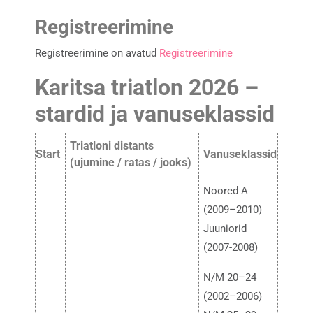
Registreerimine
Registreerimine on avatud
Registreerimine
Karitsa triatlon 2026 –
stardid ja vanuseklassid
Triatloni distants
Start
Vanuseklassid
(ujumine / ratas / jooks)
Noored A
(2009–2010)
Juuniorid
(2007-2008)
N/M 20–24
(2002–2006)