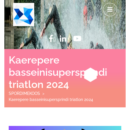
Kaerepere
basseinisupersprindi
triatlon 2024
SPORDIMEKOOS
>
Kaerepere basseinisupersprindi triatlon 2024