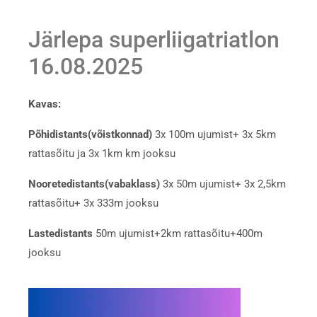
Järlepa superliigatriatlon
16.08.2025
Kavas:
P
õhidistants(võistkonnad)
3x 100m ujumist+ 3x 5km
rattasõitu ja 3x 1km km jooksu
N
ooretedistants(vabaklass)
3x 50m ujumist+ 3x 2,5km
rattasõitu+ 3x 333m jooksu
L
astedistants
50m ujumist+2km rattasõitu+400m
jooksu