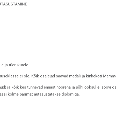
s AUTASUSTAMINE
le ja tüdrukutele.
nuseklasse ei ole. Kõik osalejad saavad medali ja kinkekoti Mamm
nud) ja kõik kes tunnevad ennast noorena ja põhijooksul ei soovi 
assi kolme parimat autasustatakse diplomiga.