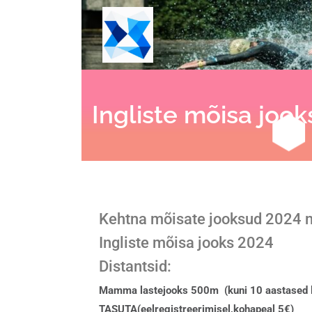
Ingliste mõisa jook
Kehtna mõisate jooksud 2024 n
Ingliste mõisa jooks 2024
Distantsid:
Mamma lastejooks 500m (kuni 10 aastased la
TASUTA(eelregistreerimisel,kohapeal 5€)