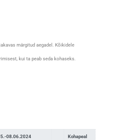
ajakavas märgitud aegadel. Kõikidele
erimisest, kui ta peab seda kohaseks.
05.-08.06.2024
Kohapeal