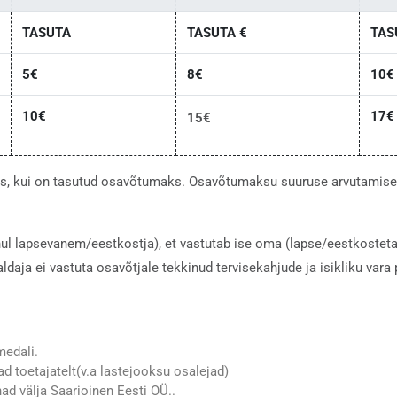
TASUTA
TASUTA €
TAS
5€
8€
10€
10€
17€
15€
 siis, kui on tasutud osavõtumaks. Osavõtumaksu suuruse arvutamis
hul lapsevanem/eestkostja), et vastutab ise oma (lapse/eestkostetav
aldaja ei vastuta osavõtjale tekkinud tervisekahjude ja isikliku va
medali.
 toetajatelt(v.a lastejooksu osalejad)
d välja Saarioinen Eesti OÜ..