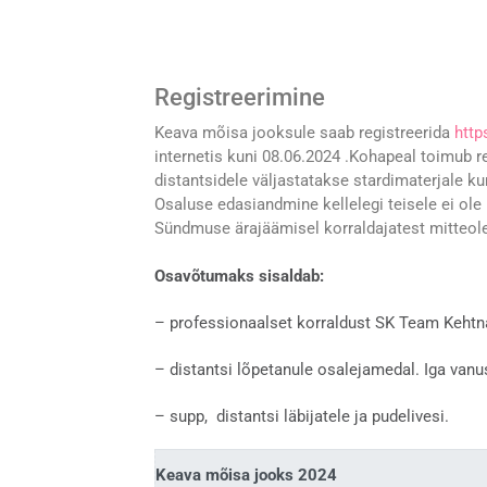
Registreerimine
Keava mõisa jooksule saab registreerida
http
internetis kuni 08.06.2024 .Kohapeal toimub r
distantsidele väljastatakse stardimaterjale ku
Osaluse edasiandmine kellelegi teisele ei ole 
Sündmuse ärajäämisel korraldajatest mitteole
Osavõtumaks sisaldab:
– professionaalset korraldust SK Team Keht
– distantsi lõpetanule osalejamedal. Iga vanu
– supp, distantsi läbijatele ja pudelivesi.
Keava mõisa jooks 2024