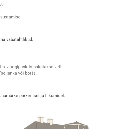
Ü.
asustamisel.
tna vabatahtlikud.
tis. Joogipunktis pakutakse vett.
seljanka või borš)
unamärke parkimisel ja liikumisel.