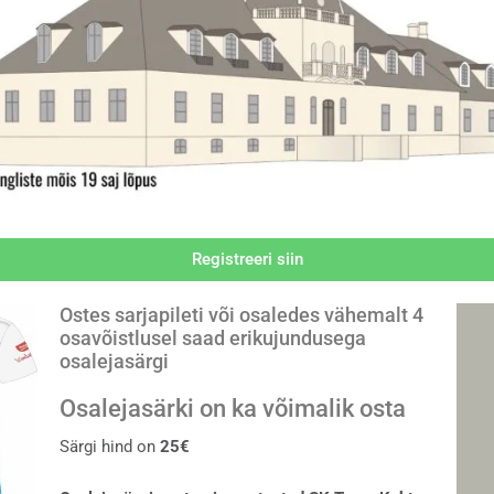
Registreeri siin
Ostes sarjapileti või osaledes vähemalt 4
osavõistlusel saad erikujundusega
osalejasärgi
Osalejasärki on ka võimalik osta
Särgi hind on
25€