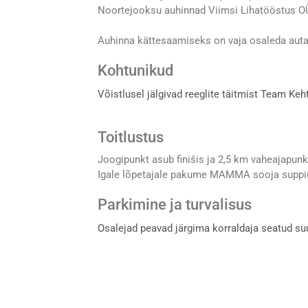
Noortejooksu auhinnad Viimsi Lihatööstus O
Auhinna kättesaamiseks on vaja osaleda aut
Kohtunikud
Võistlusel jälgivad reeglite täitmist Team Keh
Toitlustus
Joogipunkt asub finišis ja 2,5 km vaheajapunk
Igale lõpetajale pakume MAMMA sooja suppi(
Parkimine ja turvalisus
Osalejad peavad järgima korraldaja seatud su