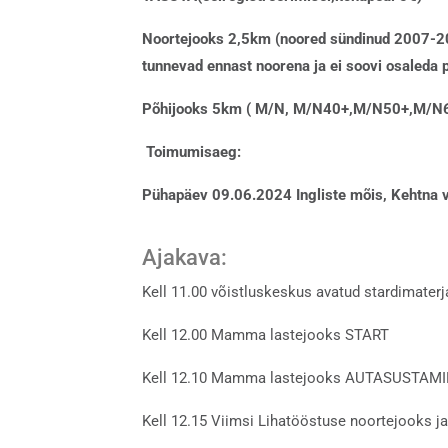
Noortejooks 2,5km (noored sündinud 2007-2
tunnevad ennast noorena ja ei soovi osaleda p
Põhijooks 5km ( M/N, M/N40+,M/N50+,M/N
Toimumisaeg:
Pühapäev 09.06.2024 Ingliste mõis, Kehtna 
Ajakava:
Kell 11.00 võistluskeskus avatud stardimaterj
Kell 12.00 Mamma lastejooks START
Kell 12.10 Mamma lastejooks AUTASUSTAM
Kell 12.15 Viimsi Lihatööstuse noortejooks 