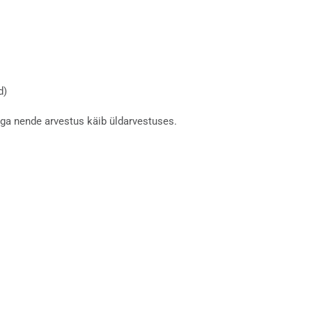
d)
a nende arvestus käib üldarvestuses.