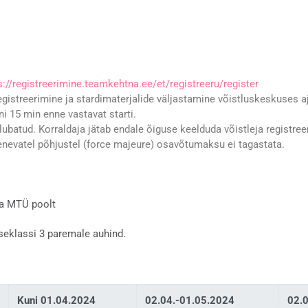
s://registreerimine.teamkehtna.ee/et/registreeru/register
egistreerimine ja stardimaterjalide väljastamine võistluskeskuses 
ni 15 min enne vastavat starti.
lubatud. Korraldaja jätab endale õiguse keelduda võistleja registre
nevatel põhjustel (force majeure) osavõtumaksu ei tagastata.
na MTÜ poolt
seklassi 3 paremale auhind.
Kuni 01.04.2024
02.04.-01.05.2024
02.