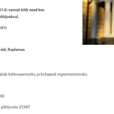
014) samuti kõik need kes
õhijooksul.
60+)
vald, Raplamaa
alide kättesaamiseks ja kohapeal registreerimiseks.
INE
ja põhijooks START