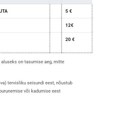
UTA
5 €
12€
20 €
e aluseks on tasumise aeg, mitte
a) tervisliku seisundi eest, nõustub
ra purunemise või kadumise eest