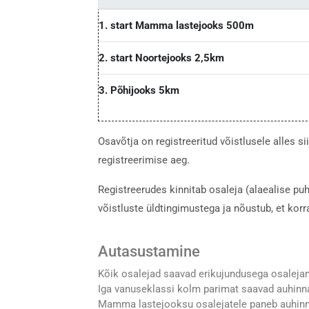
1. start Mamma lastejooks 500m
2. start Noortejooks 2,5km
3. Põhijooks 5km
Osavõtja on registreeritud võistlusele alles
registreerimise aeg.
Registreerudes kinnitab osaleja (alaealise pu
võistluste üldtingimustega ja nõustub, et korr
Autasustamine
Kõik osalejad saavad erikujundusega osaleja
Iga vanuseklassi kolm parimat saavad auhinnad
Mamma lastejooksu osalejatele paneb auhinna