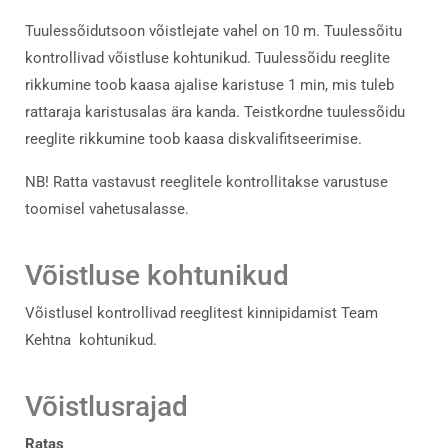
Tuulessõidutsoon võistlejate vahel on 10 m. Tuulessõitu
kontrollivad võistluse kohtunikud. Tuulessõidu reeglite
rikkumine toob kaasa ajalise karistuse 1 min, mis tuleb
rattaraja karistusalas ära kanda. Teistkordne tuulessõidu
reeglite rikkumine toob kaasa diskvalifitseerimise.
NB! Ratta vastavust reeglitele kontrollitakse varustuse
toomisel vahetusalasse.
Võistluse kohtunikud
Võistlusel kontrollivad reeglitest kinnipidamist Team
Kehtna kohtunikud.
Võistlusrajad
Ratas