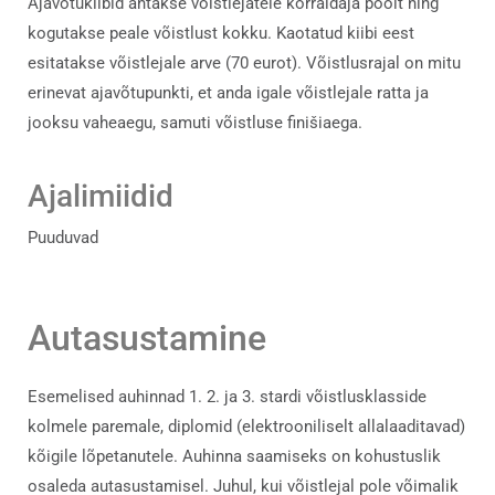
Ajavõtukiibid antakse võistlejatele korraldaja poolt ning
kogutakse peale võistlust kokku. Kaotatud kiibi eest
esitatakse võistlejale arve (70 eurot). Võistlusrajal on mitu
erinevat ajavõtupunkti, et anda igale võistlejale ratta ja
jooksu vaheaegu, samuti võistluse finišiaega.
Ajalimiidid
Puuduvad
Autasustamine
Esemelised auhinnad 1. 2. ja 3. stardi võistlusklasside
kolmele paremale, diplomid (elektrooniliselt allalaaditavad)
kõigile lõpetanutele. Auhinna saamiseks on kohustuslik
osaleda autasustamisel. Juhul, kui võistlejal pole võimalik