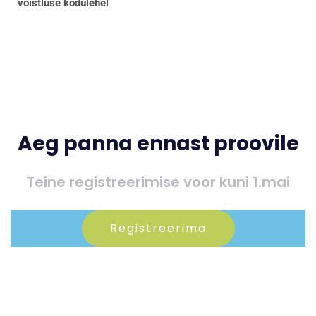
võistluse kodulehel
Aeg panna ennast proovile
Teine registreerimise voor kuni 1.mai
Registreerima