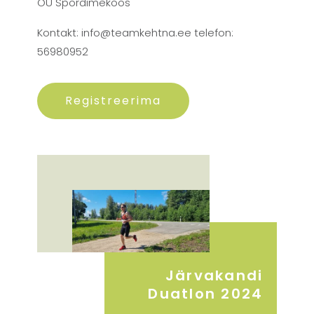
OÜ Spordimekoos
Kontakt: info@teamkehtna.ee telefon:
56980952
Registreerima
Järvakandi
Duatlon 2024