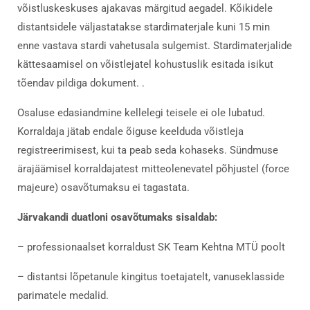
võistluskeskuses ajakavas märgitud aegadel. Kõikidele
distantsidele väljastatakse stardimaterjale kuni 15 min
enne vastava stardi vahetusala sulgemist. Stardimaterjalide
kättesaamisel on võistlejatel kohustuslik esitada isikut
tõendav pildiga dokument. .
Osaluse edasiandmine kellelegi teisele ei ole lubatud.
Korraldaja jätab endale õiguse keelduda võistleja
registreerimisest, kui ta peab seda kohaseks. Sündmuse
ärajäämisel korraldajatest mitteolenevatel põhjustel (force
majeure) osavõtumaksu ei tagastata.
Järvakandi duatloni osavõtumaks sisaldab:
– professionaalset korraldust SK Team Kehtna MTÜ poolt
– distantsi lõpetanule kingitus toetajatelt, vanuseklasside
parimatele medalid.