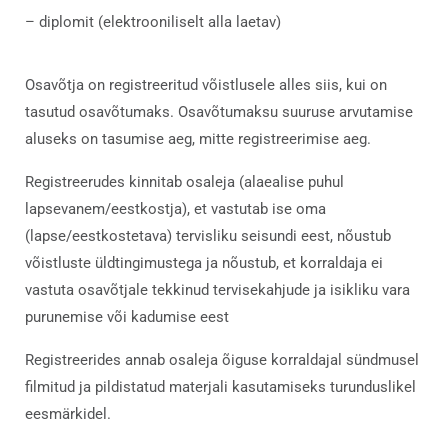
– diplomit (elektrooniliselt alla laetav)
Osavõtja on registreeritud võistlusele alles siis, kui on
tasutud osavõtumaks. Osavõtumaksu suuruse arvutamise
aluseks on tasumise aeg, mitte registreerimise aeg.
Registreerudes kinnitab osaleja (alaealise puhul
lapsevanem/eestkostja), et vastutab ise oma
(lapse/eestkostetava) tervisliku seisundi eest, nõustub
võistluste üldtingimustega ja nõustub, et korraldaja ei
vastuta osavõtjale tekkinud tervisekahjude ja isikliku vara
purunemise või kadumise eest
Registreerides annab osaleja õiguse korraldajal sündmusel
filmitud ja pildistatud materjali kasutamiseks turunduslikel
eesmärkidel.