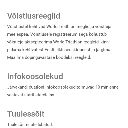
Võistlusreeglid
Võistlustel kehtivad World Triathlon reeglid ja võistleja
meelespea. Võistlusele registreerumisega kohustub
võistleja aktsepteerima World Triathlon reegleid, kinni
pidama kehtivatest Eesti liikluseeskirjadest ja järgima
Maailma dopinguvastase koodeksi reegleid.
Infokoosolekud
Järvakandi duatloni infokoosolekud toimuvad 10 min enne
vastavat starti stardialas.
Tuulessõit
Tuulesõit ei ole lubatud.