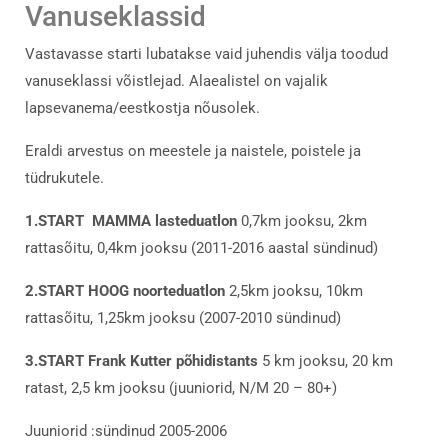
Vanuseklassid
Vastavasse starti lubatakse vaid juhendis välja toodud
vanuseklassi võistlejad. Alaealistel on vajalik
lapsevanema/eestkostja nõusolek.
Eraldi arvestus on meestele ja naistele, poistele ja
tüdrukutele.
1.START
MAMMA lasteduatlon
0,7km jooksu, 2km
rattasõitu, 0,4km jooksu (2011-2016 aastal sündinud)
2.START HOOG noorteduatlon
2,5km jooksu, 10km
rattasõitu, 1,25km jooksu (2007-2010 sündinud)
3.START Frank Kutter põhidistants
5 km jooksu, 20 km
ratast, 2,5 km jooksu (juuniorid, N/M 20 – 80+)
Juuniorid :sündinud 2005-2006