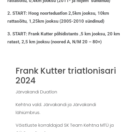
rattasõitu, 0,4km jooksu (2011- ja hiljem sündinud)
2. START: Hoog noorteduatlon 2,5km jooksu, 10km
rattasõitu, 1,25km jooksu (2005-2010 sündinud)
3. START: Frank Kutter põhidistants ,5 km jooksu, 20 km
ratast, 2,5 km jooksu (noored A, N/M 20 – 80+)
Frank Kutter triatlonisari
2024
Järvakandi Duatlon
Kehtna vald. Järvakandi ja Järvakandi
lähiümbrus.
Võistluste korraldajad SK Team Kehtna MTÜ ja