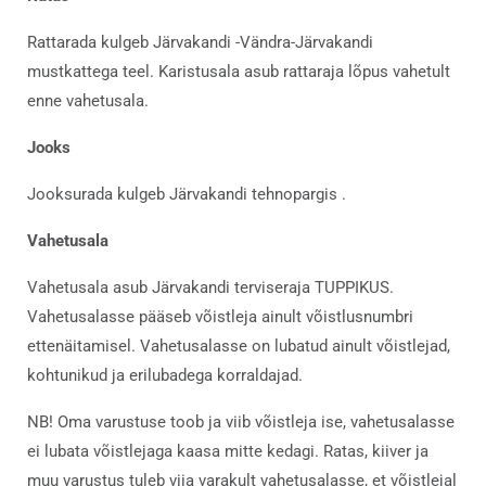
Rattarada kulgeb Järvakandi -Vändra-Järvakandi
mustkattega teel. Karistusala asub rattaraja lõpus vahetult
enne vahetusala.
Jooks
Jooksurada kulgeb Järvakandi tehnopargis .
Vahetusala
Vahetusala asub Järvakandi terviseraja TUPPIKUS.
Vahetusalasse pääseb võistleja ainult võistlusnumbri
ettenäitamisel. Vahetusalasse on lubatud ainult võistlejad,
kohtunikud ja erilubadega korraldajad.
NB! Oma varustuse toob ja viib võistleja ise, vahetusalasse
ei lubata võistlejaga kaasa mitte kedagi. Ratas, kiiver ja
muu varustus tuleb viia varakult vahetusalasse, et võistlejal